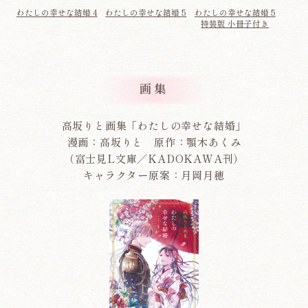
わたしの幸せな結婚 4
わたしの幸せな結婚 5
わたしの幸せな結婚 5
特装版 小冊子付き
画集
高坂りと画集「わたしの幸せな結婚」
漫画：高坂りと 原作：顎木あくみ
（富士見L文庫／KADOKAWA刊）
キャラクター原案：月岡月穂