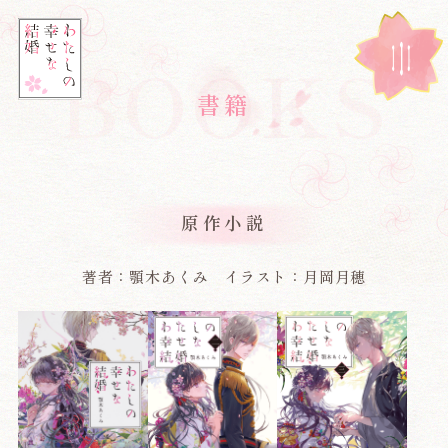
BOOKS
書
籍
原作小説
著者：顎木あくみ イラスト：月岡月穂