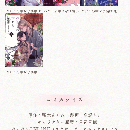
わたしの幸せな結婚 八
わたしの幸せな結婚 九
わたしの幸せな結婚 七
わたしの幸せな結婚 十
コミカライズ
原作：顎木あくみ 漫画：高坂りと
キャラクター原案：月岡月穂
ガンガンONLINE（スクウェア・エニックス）にて