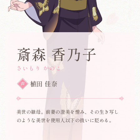
斎森 香乃子
さいもり かのこ
植田 佳奈
声
美世の継母。前妻の澄美を憎み、その生き写し
のような美世を使用人以下の扱いに貶める。