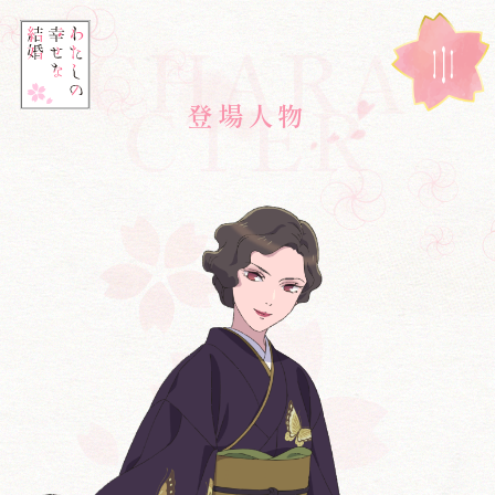
CHARA
CTER
登
場
人
物