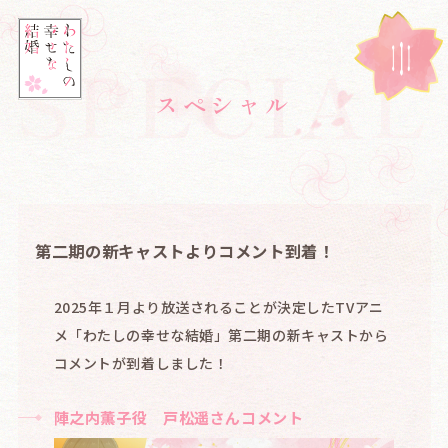
SPECIAL
ス
ペ
シ
ャ
ル
第二期の新キャストよりコメント到着！
2025年１月より放送されることが決定したTVアニ
メ「わたしの幸せな結婚」第二期の新キャストから
コメントが到着しました！
陣之内薫子役 戸松遥さんコメント