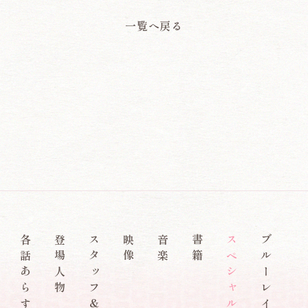
一覧へ戻る
各話あらすじ
登場人物
スタッフ&キャスト
映像
音楽
書籍
スペシャル
ブルーレイ&DVD