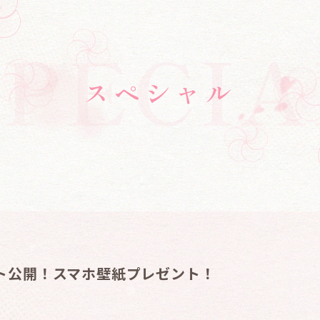
SPECIA
ス
ペ
シ
ャ
ル
ト公開！スマホ壁紙プレゼント！